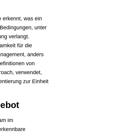
 erkennt, was ein
e Bedingungen, unter
ng verlangt.
mkeit für die
Management, anders
efinitionen von
roach, verwendet,
entierung zur Einheit
gebot
eam im
 erkennbare