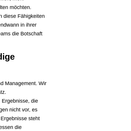
alten möchten.
n diese Fähigkeiten
endwann in ihrer
eams die Botschaft
dige
und Management. Wir
tz.
 Ergebnisse, die
gen nicht vor, es
 Ergebnisse steht
essen die